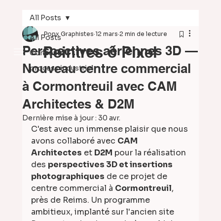
All Posts
Popx Graphistes
12 mars
2 min de lecture
All Posts
Perspectives aériennes 3D —
Peintres ô Pixel
Concours
Nouveau centre commercial
process industriel
à Cormontreuil avec CAM
Architectes & D2M
Dernière mise à jour :
30 avr.
C'est avec un immense plaisir que nous 
avons collaboré avec 
CAM 
Architectes
 et 
D2M
 pour la réalisation 
des 
perspectives 3D et insertions 
photographiques
 de ce projet de 
centre commercial à 
Cormontreuil
, 
près de Reims. Un programme 
ambitieux, implanté sur l'ancien site 