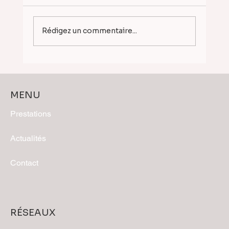
Rédigez un commentaire...
Dunkerque avec MAES Architecte —
Perspectives 3D d'un projet lauréat
MENU
Prestations
Actualités
Contact
RÉSEAUX