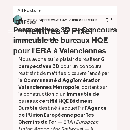
All Posts
Popx Graphistes
30 avr.
2 min de lecture
All Posts
Perspectives 3D — Concours
Peintres ô Pixel
Concours
immeuble de bureaux HQE
process industriel
pour l'ERA à Valenciennes
Nous avons eu le plaisir de réaliser 
6 
perspectives 3D
 pour un concours 
restreint de maîtrise d'œuvre lancé par 
la 
Communauté d'Agglomération 
Valenciennes Métropole
, portant sur 
la construction d'un 
immeuble de 
bureaux certifié HQE Bâtiment 
Durable
 destiné à accueillir l'
Agence 
de l'Union Européenne pour les 
Chemins de Fer
 — ERA (
European 
Union Agency for Railways
) — à 