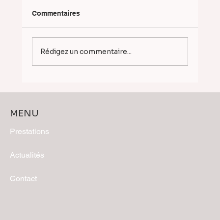
Commentaires
Rédigez un commentaire...
Perspectives 3D — Pôle Petite Enfance
à Sorgues, lauréat avec Avant-Propos
Architectes
MENU
Prestations
Actualités
Contact