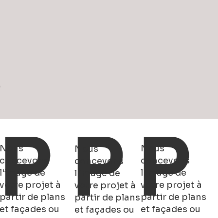
S
P
P
P
Nous
Nous
Nous
concevons
concevons
concevons
l'image de
l'image de
l'image de
votre projet à
votre projet à
votre projet à
partir de plans
partir de plans
partir de plans
et façades ou
et façades ou
et façades ou