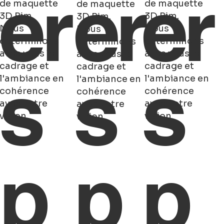
er
er
er
de maquette
de maquette
de maquette
3D Bim.
3D Bim.
3D Bim.
Nous
Nous
Nous
déterminons
déterminons
déterminons
avec vous le
avec vous le
avec vous le
cadrage et
cadrage et
cadrage et
s
s
s
l'ambiance en
l'ambiance en
l'ambiance en
cohérence
cohérence
cohérence
avec votre
avec votre
avec votre
vision
vision
vision
p
p
p