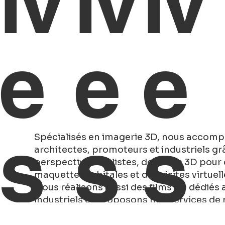
iv
iv
iv
e
e
e
s
s
s
Spécialisés en imagerie 3D, nous accom
architectes, promoteurs et industriels gr
perspectives réalistes, des films 3D pour
maquettes orbitales et des visites virtuel
Nous réalisons aussi des films 3D dédiés
industriels et proposons nos services de 
rendu pour le packaging, le design de mobi