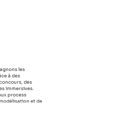
pagnons les
âce à des
 concours, des
les immersives.
 aux process
modélisation et de
lier, les produits