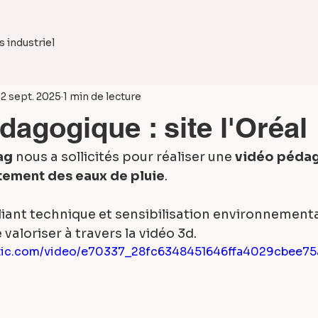
 industriel
2 sept. 2025
1 min de lecture
dagogique : site l'Oréal
ag
 nous a sollicités pour réaliser une 
vidéo péda
itement des eaux de pluie
.
 valoriser à travers la vidéo 3d.
tatic.com/video/e70337_28fc6348451646ffa4029cbee7