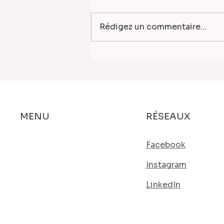
Rédigez un commentaire...
Perspectives 3D —
Concours immeuble de
bureaux HQE pour l'ERA à
Valenciennes
RÉSEAUX
MENU
Prestations
Facebook
Actualités
Instagram
Contact
LinkedIn