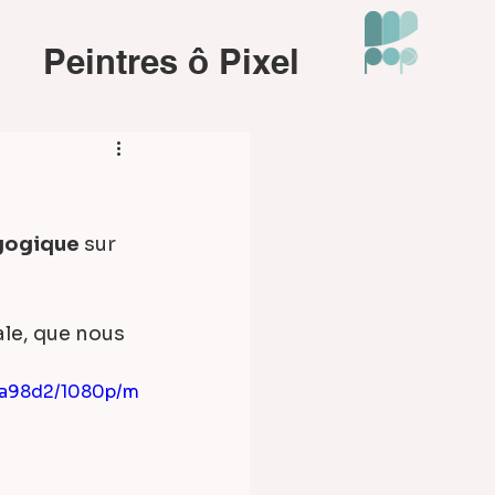
Peintres ô Pixel
gogique
 sur 
5a98d2/1080p/m