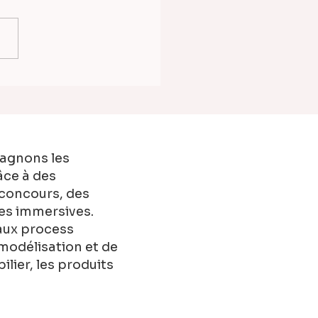
pectives aériennes 3D
uveau centre
ercial à Cormontreuil
 CAM Architectes &
pagnons les
âce à des
 concours, des
les immersives.
 aux process
modélisation et de
lier, les produits