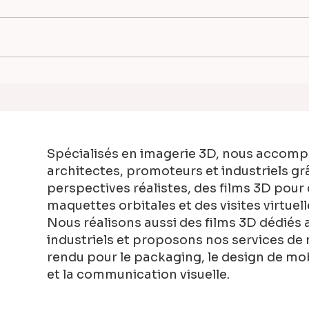
Dunkerque avec MAES
Pers
Architecte — Perspectives
— No
3D d'un projet lauréat
comm
avec
D2M
Spécialisés en imagerie 3D, nous accom
architectes, promoteurs et industriels gr
perspectives réalistes, des films 3D pour
maquettes orbitales et des visites virtuel
Nous réalisons aussi des films 3D dédiés
industriels et proposons nos services de 
rendu pour le packaging, le design de mobi
et la communication visuelle.