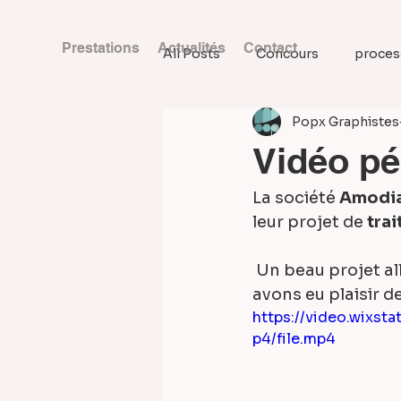
Prestations
Actualités
Contact
All Posts
Concours
process
Popx Graphistes
Vidéo pé
La société 
Amodi
leur projet de 
tra
 Un beau projet alliant technique et sensibilisation environnementale, que nous 
avons eu plaisir de
https://video.wixs
p4/file.mp4