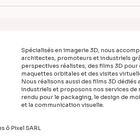
Dunkerque avec MAES
Pers
Architecte — Perspectives
— No
3D d'un projet lauréat
comm
avec
D2M
Spécialisés en imagerie 3D, nous accom
architectes, promoteurs et industriels gr
perspectives réalistes, des films 3D pour
maquettes orbitales et des visites virtuel
Nous réalisons aussi des films 3D dédiés
industriels et proposons nos services de 
rendu pour le packaging, le design de mobi
et la communication visuelle.
es ô Pixel SARL