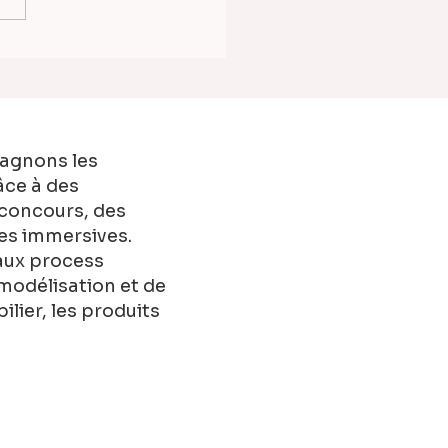
pectives aériennes 3D
uveau centre
ercial à Cormontreuil
 CAM Architectes &
pagnons les
âce à des
 concours, des
les immersives.
 aux process
modélisation et de
lier, les produits