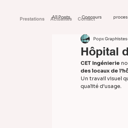
All Posts
Concours
process
Prestations
Actualités
Contact
Popx Graphistes
Hôpital 
CET Ingénierie
 no
des locaux de l’h
Un travail visuel 
qualité d’usage.