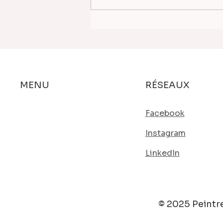
Perspectives 3D —
Concours immeuble de
bureaux HQE pour l'ERA à
Valenciennes
RÉSEAUX
MENU
Prestations
Facebook
Actualités
Instagram
Contact
LinkedIn
© 2025 Peintr