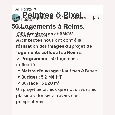
All Posts
Peintres ô Pixel
Popx Graphistes
12 mars
1 min de lecture
All Posts
50 Logements à Reims.
Concours
GBL Architectes
 et 
BMGV 
process industriel
Architectes
 nous ont confié la 
réalisation des 
images du projet de 
logements collectifs à Reims
.
📌 
Programme
 : 50 logements 
collectifs
📌 
Maître d’ouvrage
 : Kaufman & Broad
📌 
Budget
 : 5,2 M€ HT
📌 
Surface
 : 3 220 m²
Un projet ambitieux que nous avons eu 
plaisir à valoriser à travers nos 
perspectives.