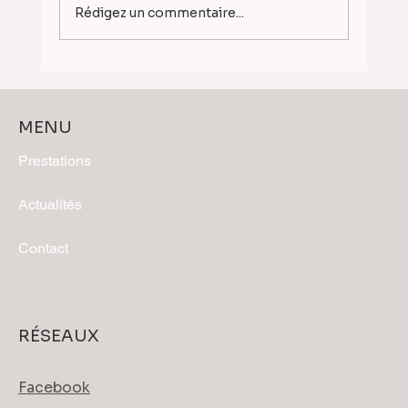
Rédigez un commentaire...
Dunkerque avec MAES Architecte —
Perspectives 3D d'un projet lauréat
MENU
Prestations
Actualités
Contact
RÉSEAUX
Facebook